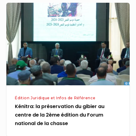
Kénitra:
professeurs
la
préservation
du
gibier
au
centre
de
la
2ème
édition
Édition Juridique et Infos de Référence
du
Kénitra: la préservation du gibier au
Forum
centre de la 2ème édition du Forum
national
national de la chasse
de
la