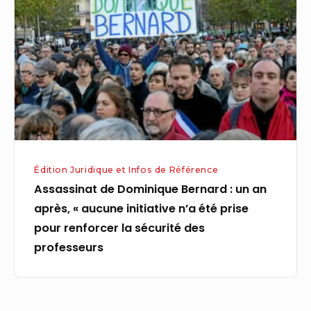
Bernard
:
un
an
après,
«
aucune
initiative
Édition Juridique et Infos de Référence
n’a
Assassinat de Dominique Bernard : un an
été
après, « aucune initiative n’a été prise
prise
pour renforcer la sécurité des
pour
professeurs
renforcer
la
sécurité
des