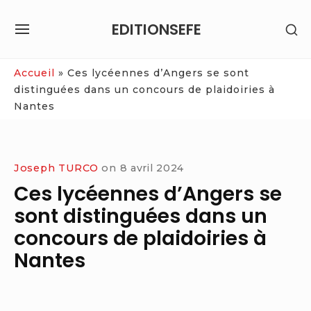
Skip
EDITIONSEFE
SH
to
SITE
SE
content
NAVIGATION
SI
Site Navigation
Accueil
»
Ces lycéennes d’Angers se sont
distinguées dans un concours de plaidoiries à
Nantes
Joseph TURCO
on
8 avril 2024
Ces lycéennes d’Angers se
sont distinguées dans un
concours de plaidoiries à
Nantes