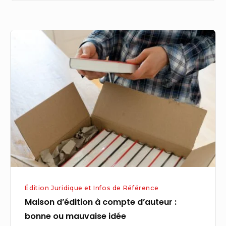
chasse
Maison
d’édition
à
compte
d’auteur
:
bonne
ou
mauvaise
idée
Édition Juridique et Infos de Référence
Maison d’édition à compte d’auteur :
bonne ou mauvaise idée