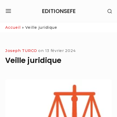
Skip
EDITIONSEFE
SH
to
SITE
SE
content
NAVIGATION
SI
Site Navigation
Accueil
»
Veille juridique
Joseph TURCO
on
13 février 2024
Veille juridique