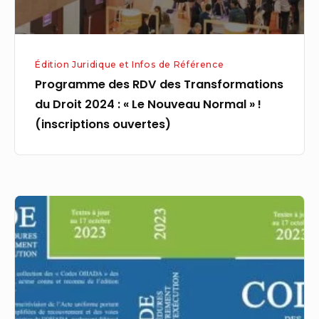
:
« Le
Nouveau
Édition Juridique et Infos de Référence
Normal »
Programme des RDV des Transformations
!
du Droit 2024 : « Le Nouveau Normal » !
(inscriptions
(inscriptions ouvertes)
ouvertes)
Parution
du
Code
des
procédures
de