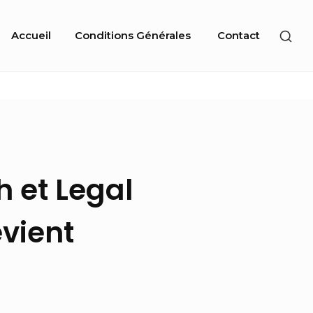
Site
SHO
Accueil
Conditions Générales
Contact
Navigation
SEC
SID
h et Legal
evient