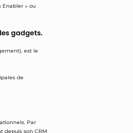
s Enabler » ou
.
ples gadgets.
gement), est le
ipales de
érationnels. Par
nt depuis son CRM