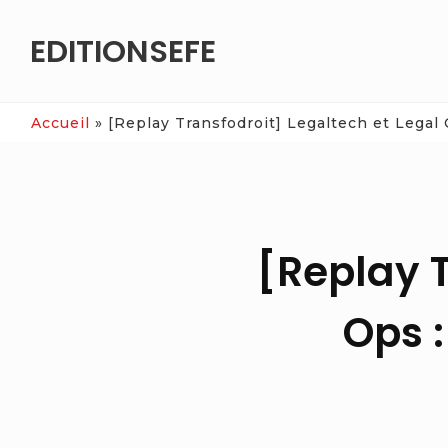
Skip
EDITIONSEFE
to
content
Accueil
»
[Replay Transfodroit] Legaltech et Legal O
[Replay T
Ops :